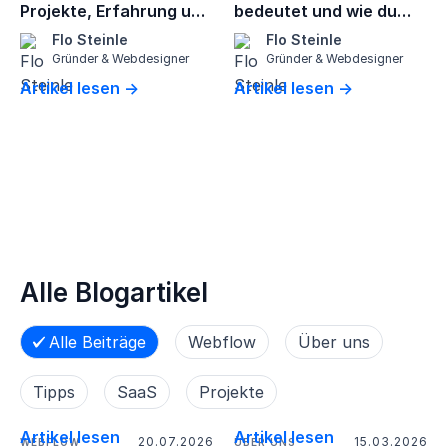
Projekte, Erfahrung und
bedeutet und wie du
Erfolgsgeschichte
profitierst
Flo Steinle
Flo Steinle
Gründer & Webdesigner
Gründer & Webdesigner
Artikel lesen →
Artikel lesen →
Alle Blogartikel
Alle Beiträge
Webflow
Über uns
Tipps
SaaS
Projekte
Artikel lesen
Artikel lesen
20.07.2026
15.03.2026
WEBFLOW
ÜBER UNS