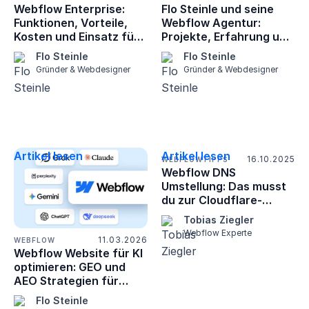
Webflow Enterprise:
Flo Steinle und seine
Funktionen, Vorteile,
Webflow Agentur:
Kosten und Einsatz für
Projekte, Erfahrung und
Unternehmen
Erfolgsgeschichte
Flo Steinle
Flo Steinle
Gründer & Webdesigner
Gründer & Webdesigner
Artikel lesen
Artikel lesen
16.10.2025
WEBFLOW
TIPPS
Webflow DNS
Umstellung: Das musst
du zur Cloudflare-
Migration wissen
Tobias Ziegler
Webflow Experte
11.03.2026
WEBFLOW
Webflow Website für KI
optimieren: GEO und
AEO Strategien für
maximale Sichtbarkeit
Flo Steinle