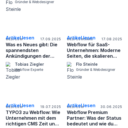
Gründer & Webdesigner
Artikel lesen
Artikel lesen
17.09.2025
17.08.2025
WEBFLOW
WEBFLOW
SAAS
Was es Neues gibt: Die
Webflow für SaaS-
spannendsten
Unternehmen: Moderne
Ankündigungen der
Seiten, die skalieren
Webflow Conf 2025
und verkaufen
Tobias Ziegler
Flo Steinle
Webflow Experte
Gründer & Webdesigner
Artikel lesen
Artikel lesen
19.07.2025
30.06.2025
WEBFLOW
WEBFLOW
TYPO3 zu Webflow: Wie
Webflow Premium
Unternehmen mit dem
Partner: Was der Status
richtigen CMS Zeit und
bedeutet und wie du