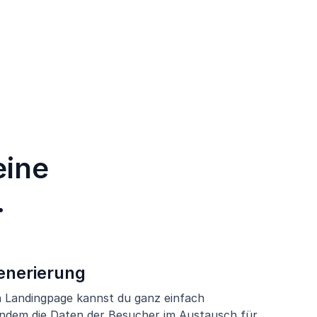
eine
.
enerierung
en Landingpage kannst du ganz einfach
indem die Daten der Besucher im Austausch für