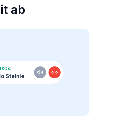
it ab
0:05
lo Steinle