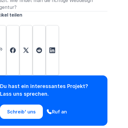
azit: Wie findet man die richtige Webdesign
gentur?
ikel teilen
Du hast ein interessantes Projekt?
Lass uns sprechen.
Schreib' uns
Ruf an