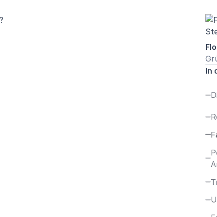
Flo
Gr
In 
D
R
F
P
A
T
U