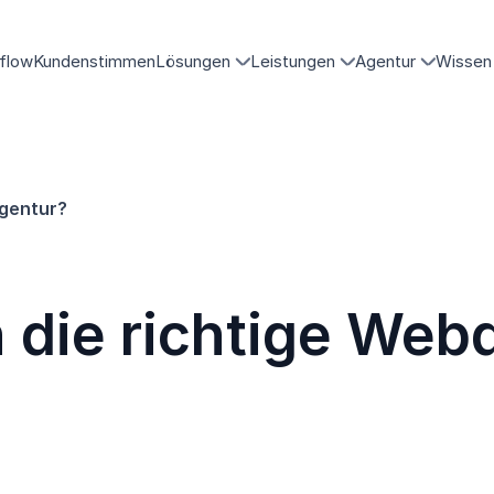
flow
Kundenstimmen
Lösungen
Leistungen
Agentur
Wissen
Agentur?
 die richtige Web