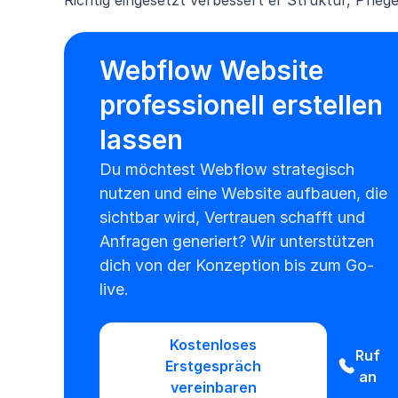
Richtig eingesetzt verbessert er Struktur, Pfleg
Webflow Website
professionell erstellen
lassen
Du möchtest Webflow strategisch
nutzen und eine Website aufbauen, die
sichtbar wird, Vertrauen schafft und
Anfragen generiert? Wir unterstützen
dich von der Konzeption bis zum Go-
live.
Kostenloses
Ruf
Erstgespräch
an
vereinbaren