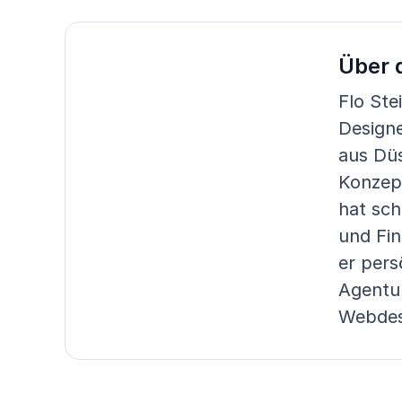
Über 
Flo Ste
Design
aus Düs
Konzep
hat sc
und Fin
er pers
Agentu
Webdes