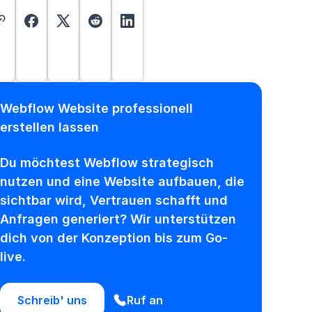
Webflow Website professionell
erstellen lassen
Du möchtest Webflow strategisch
nutzen und eine Website aufbauen, die
sichtbar wird, Vertrauen schafft und
Anfragen generiert? Wir unterstützen
dich von der Konzeption bis zum Go-
live.
Schreib' uns
Ruf an