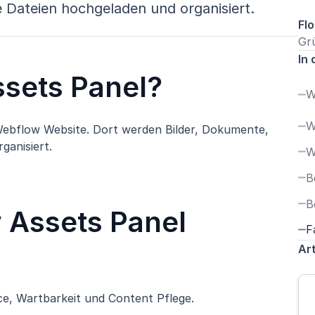
 Dateien hochgeladen und organisiert.
Flo
Gr
In 
ssets Panel?
W
W
 Webflow Website. Dort werden Bilder, Dokumente,
ganisiert.
W
B
B
 Assets Panel
F
Art
ce, Wartbarkeit und Content Pflege.