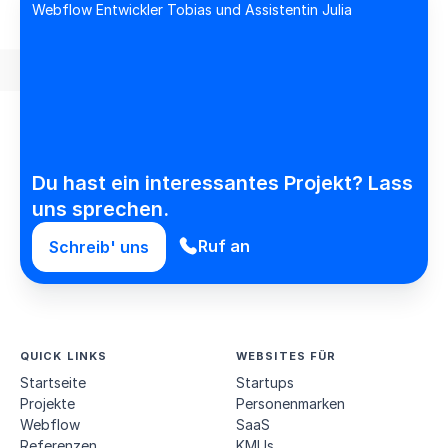
Du hast ein interessantes Projekt? Lass
uns sprechen.
Ruf an
Schreib' uns
QUICK LINKS
WEBSITES FÜR
Startseite
Startups
Projekte
Personen­marken
Webflow
SaaS
Referenzen
KMUs