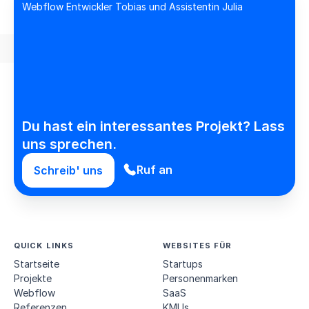
Du hast ein interessantes Projekt? Lass
uns sprechen.
Ruf an
Schreib' uns
QUICK LINKS
WEBSITES FÜR
Startseite
Startups
Projekte
Personen­marken
Webflow
SaaS
Referenzen
KMUs