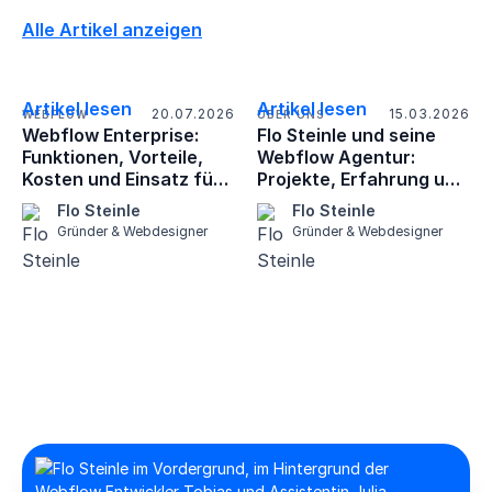
Alle Artikel anzeigen
Artikel lesen
Artikel lesen
20.07.2026
15.03.2026
WEBFLOW
ÜBER UNS
Webflow Enterprise:
Flo Steinle und seine
Funktionen, Vorteile,
Webflow Agentur:
Kosten und Einsatz für
Projekte, Erfahrung und
Unternehmen
Erfolgsgeschichte
Flo Steinle
Flo Steinle
Gründer & Webdesigner
Gründer & Webdesigner