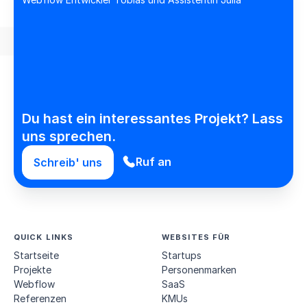
Du hast ein interessantes Projekt? Lass
uns sprechen.
Ruf an
Schreib' uns
QUICK LINKS
WEBSITES FÜR
Startseite
Startups
Projekte
Personen­marken
Webflow
SaaS
Referenzen
KMUs